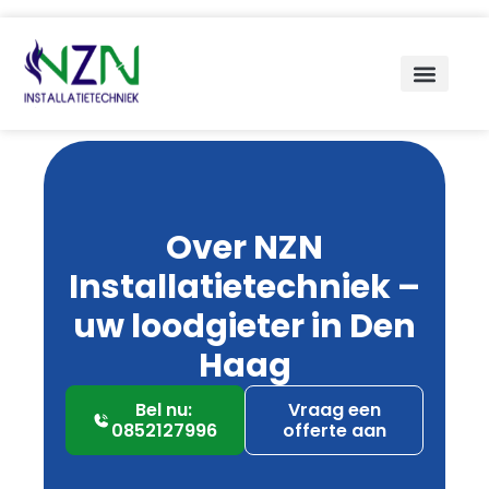
Over NZN
Installatietechniek –
uw loodgieter in Den
Haag
Bel nu:
Vraag een
0852127996
offerte aan