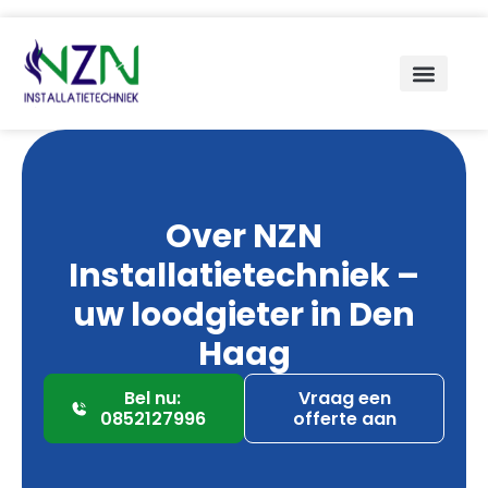
Over NZN
Installatietechniek –
uw loodgieter in Den
Haag
Bel nu:
Vraag een
0852127996
offerte aan