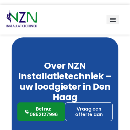
Over NZN
Installatietechniek –
uw loodgieter in Den
Haag
Bel nu:
Vraag een
0852127996
offerte aan