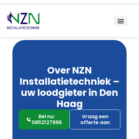
Over NZN
Installatietechniek –
uw loodgieter in Den
Haag
Bel nu:
Vraag een
0852127996
offerte aan