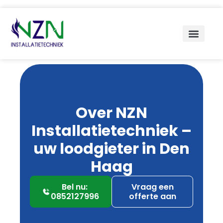
Over NZN
Installatietechniek –
uw loodgieter in Den
Haag
Bel nu:
Vraag een
0852127996
offerte aan